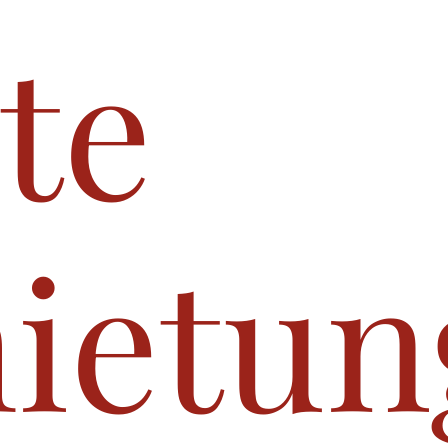
te
ietun