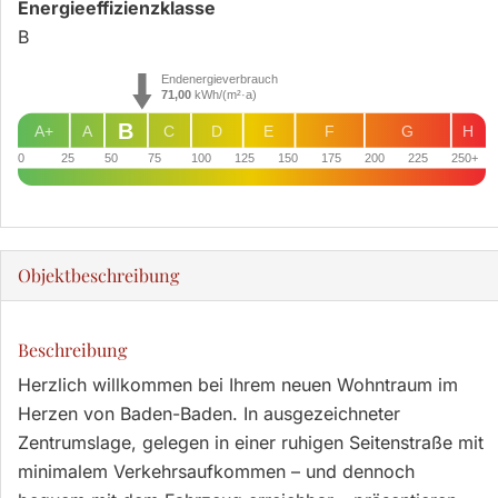
Energie­effizienz­klasse
B
Endenergieverbrauch
71,00
kWh/(m²·a)
B
A+
A
C
D
E
F
G
H
0
25
50
75
100
125
150
175
200
225
250+
Objekt­beschreibung
Beschreibung
Herzlich willkommen bei Ihrem neuen Wohntraum im
Herzen von Baden-Baden. In ausgezeichneter
Zentrumslage, gelegen in einer ruhigen Seitenstraße mit
minimalem Verkehrsaufkommen – und dennoch