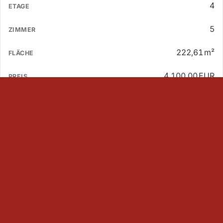
4
5
222,61 m²
4.100,00 EUR
offen